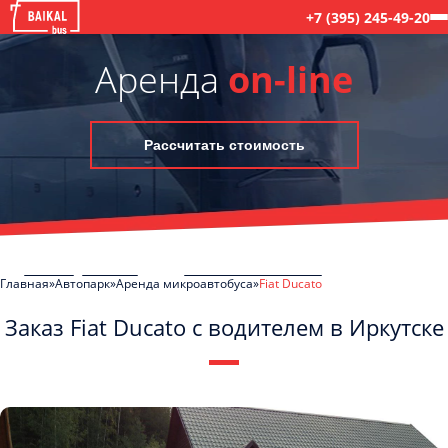
+7 (395) 245-49-20
Аренда
on-line
Рассчитать стоимость
Главная
Автопарк
Аренда микроавтобуса
Fiat Ducato
Заказ Fiat Ducato с водителем в Иркутске
C
Политикой конфиденциальности
ознакомлен(а), даю согласие на
обработку моих Персональных данных