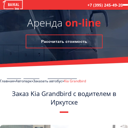
+7 (395) 245-49-20
Аренда
on-line
Рассчитать стоимость
Главная
Автопарк
Заказать автобус
Kia Grandbird
Заказ Kia Grandbird с водителем в
Иркутске
C
Политикой конфиденциальности
ознакомлен(а), даю согласие на
обработку моих Персональных данных