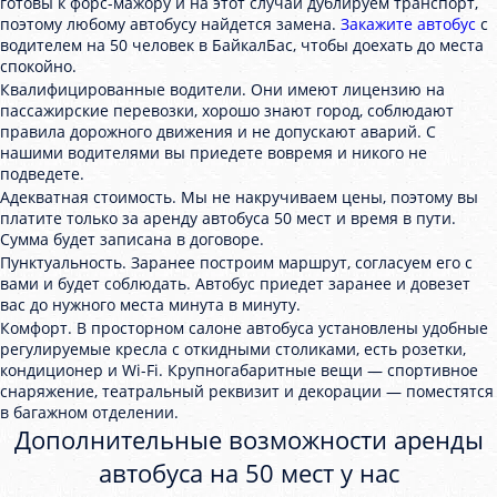
готовы к форс-мажору и на этот случай дублируем транспорт,
поэтому любому автобусу найдется замена.
Закажите автобус
с
водителем на 50 человек в БайкалБас, чтобы доехать до места
спокойно.
Квалифицированные водители. Они имеют лицензию на
пассажирские перевозки, хорошо знают город, соблюдают
правила дорожного движения и не допускают аварий. С
нашими водителями вы приедете вовремя и никого не
подведете.
Адекватная стоимость. Мы не накручиваем цены, поэтому вы
платите только за аренду автобуса 50 мест и время в пути.
Сумма будет записана в договоре.
Пунктуальность. Заранее построим маршрут, согласуем его с
вами и будет соблюдать. Автобус приедет заранее и довезет
вас до нужного места минута в минуту.
Комфорт. В просторном салоне автобуса установлены удобные
регулируемые кресла с откидными столиками, есть розетки,
кондиционер и Wi-Fi. Крупногабаритные вещи — спортивное
снаряжение, театральный реквизит и декорации — поместятся
в багажном отделении.
Дополнительные возможности аренды
автобуса на 50 мест у нас