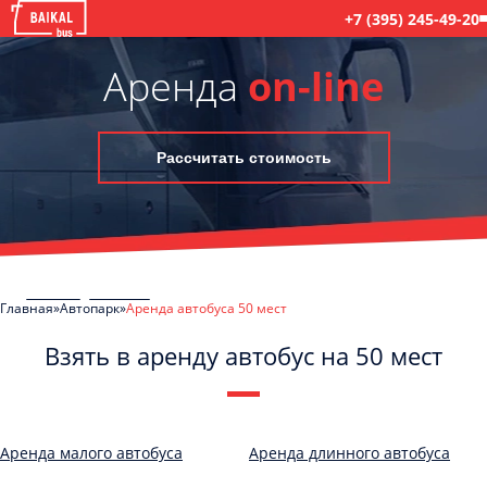
+7 (395) 245-49-20
Аренда
on-line
Рассчитать стоимость
Главная
Автопарк
Аренда автобуса 50 мест
Взять в аренду автобус на 50 мест
C
Политикой конфиденциальности
ознакомлен(а), даю согласие на
обработку моих Персональных данных
Аренда малого автобуса
Аренда длинного автобуса