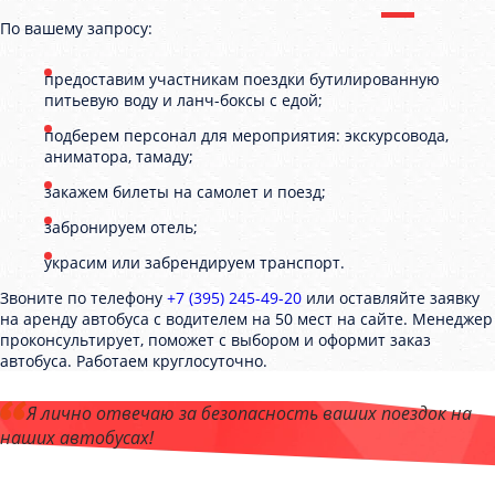
По вашему запросу:
предоставим участникам поездки бутилированную
питьевую воду и ланч-боксы с едой;
подберем персонал для мероприятия: экскурсовода,
аниматора, тамаду;
закажем билеты на самолет и поезд;
забронируем отель;
украсим или забрендируем транспорт.
Звоните по телефону
+7 (395) 245-49-20
или оставляйте заявку
на аренду автобуса с водителем на 50 мест на сайте. Менеджер
проконсультирует, поможет с выбором и оформит заказ
автобуса. Работаем круглосуточно.
Я лично отвечаю за безопасность ваших поездок на
наших автобусах!
Андрей Калашников
, директор компании "БайкалБас"