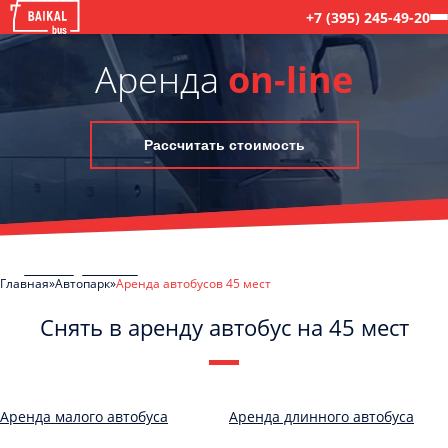
+7 (395) 245-49-20
Аренда
on-line
Рассчитать стоимость
Главная
Автопарк
Аренда автобусов 45 мест
Снять в аренду автобус на 45 мест
C
Политикой конфиденциальности
ознакомлен(а), даю согласие на
обработку моих Персональных данных
Аренда малого автобуса
Аренда длинного автобуса